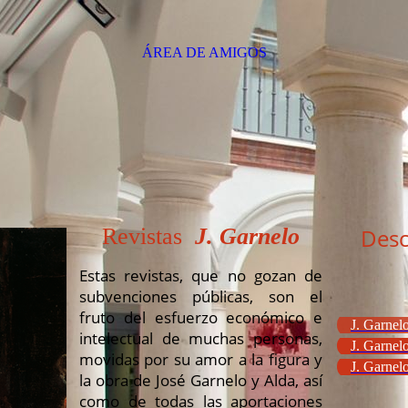
ÁREA DE AMIGOS
Revistas
J. Garnelo
Desc
Estas revistas, que no gozan de
subvenciones públicas, son el
fruto del esfuerzo económico e
J. Garnelo
intelectual de muchas personas,
J. Garnelo
movidas por su amor a la figura y
J. Garnelo
la obra de José Garnelo y Alda, así
como de todas las aportaciones