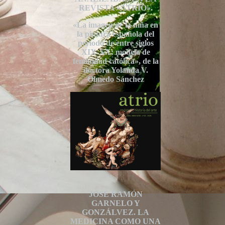
REVISTA «ATRIO».
«La imagen de la niña en
la pintura española del
período de entre siglos
XIX-XX: modelo de
feminidad católica», de la
doctora Yolanda V.
Olmedo Sánchez
JOSÉ RAMÓN
GARNELO Y
GONZÁLVEZ. LA
MEDICINA COMO UNA