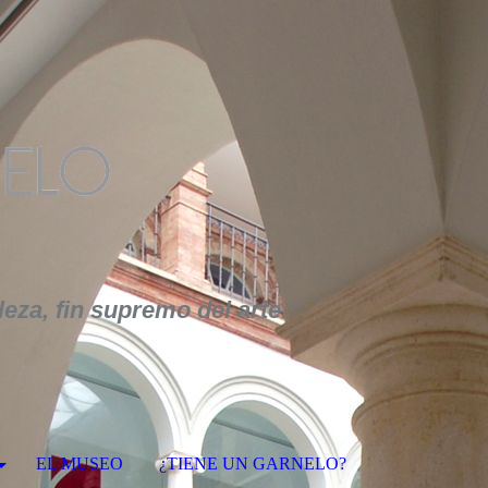
leza, fin supremo del arte."
EL MUSEO
¿TIENE UN GARNELO?