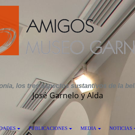
nía, los tres aspectos sustantivos de la bel
José Garnelo y Alda
IDADES
PUBLICACIONES
MEDIA
NOTICIAS