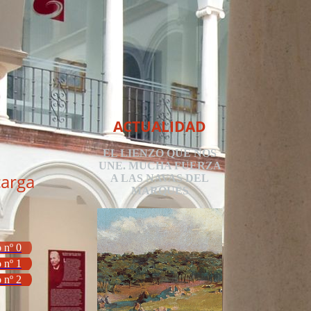
ACTUALIDAD
EL LIENZO QUE NOS
UNE. MUCHA FUERZA
arga
A LAS NAVAS DEL
MARQUÉS
 nº 0
 nº 1
 nº 2