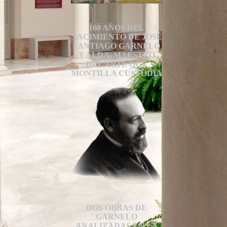
160 AÑOS DEL
NACIMIENTO DE JOSÉ
SANTIAGO GARNELO
Y ALDA, MAESTRO
DEL ARTE QUE
MONTILLA CUSTODIA
DOS OBRAS DE
GARNELO
ANALIZADAS EN LA