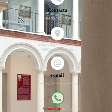
Contacta
+34 957 657 039
P
laza de Ángel
Sisternes s/n.
14550 Montilla. Córdoba
e-mail
info@amigosdelmuseogarnelo.org
WhatsApp
Noticias