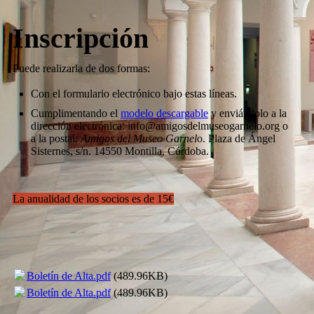
Inscripción
Puede realizarla de dos formas:
Con el formulario electrónico bajo estas líneas.
Cumplimentando el
modelo descargable
y enviándolo a la
dirección electrónica: info@amigosdelmuseogarnelo.org o
a la postal:
Amigos del Museo Garnel
o. Plaza de Ángel
Sisternes, s/n. 14550 Montilla, Córdoba.
La anualidad de los socios es de 15€
Boletín de Alta.pdf
(489.96KB)
Boletín de Alta.pdf
(489.96KB)