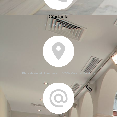
Contacta
+34 957 657 039
P
laza de Ángel
Sisternes s/n. 14550 Montilla. Córdoba