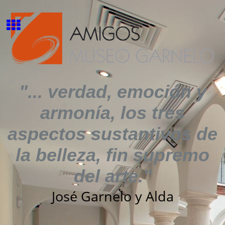
"... verdad, emoción y
armonía, los tres
aspectos sustantivos de
la belleza, fin supremo
del arte."
José Garnelo y Alda