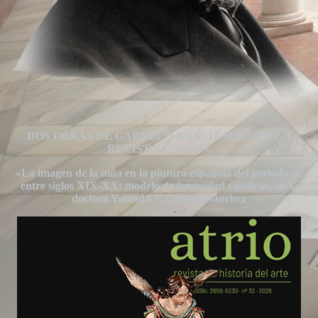
DOS OBRAS DE GARNELO ANALIZADAS EN LA
REVISTA «ATRIO».
«La imagen de la niña en la pintura española del período de
entre siglos XIX-XX: modelo de feminidad católica», de la
doctora Yolanda V. Olmedo Sánchez