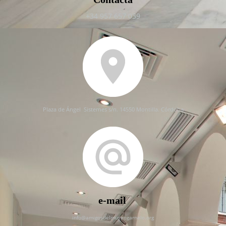
+34 957 657 039
P
laza de Ángel
Sisternes s/n. 14550 Montilla. Córdoba
e-mail
info@amigosdelmuseogarnelo.org