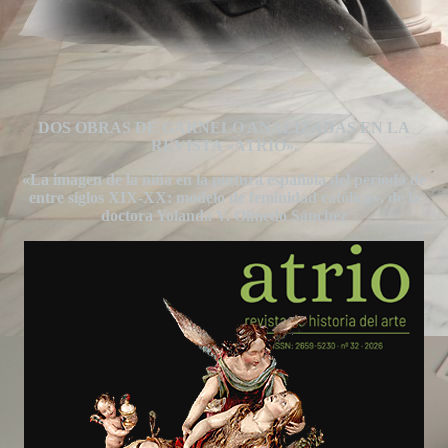
DOS OBRAS DE GARNELO ANALIZADAS EN LA
REVISTA «ATRIO».
«La imagen de la niña en la pintura española del período de
entre siglos XIX-XX: modelo de feminidad católica», de la
doctora Yolanda V. Olmedo Sánchez