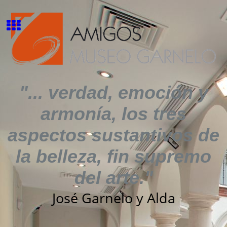
"... verdad, emoción y
armonía, los tres
aspectos sustantivos de
la belleza, fin supremo
del arte."
José Garnelo y Alda